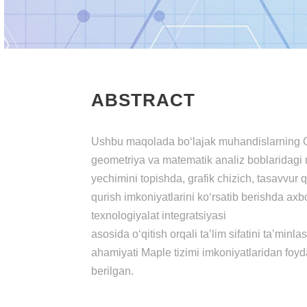
ABSTRACT
Ushbu maqolada bo‘lajak muhandislarning Ol
geometriya va matematik analiz boblaridagi ma
yechimini topishda, grafik chizich, tasavvur qi
qurish imkoniyatlarini ko‘rsatib berishda ax
texnologiyalat integratsiyasi
asosida o‘qitish orqali ta’lim sifatini ta’minl
ahamiyati Maple tizimi imkoniyatlaridan foyda
berilgan.