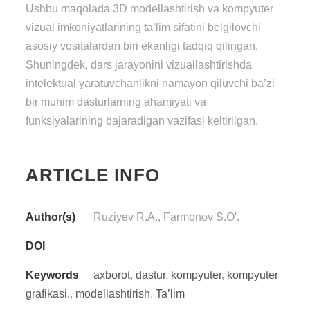
Ushbu maqolada 3D modellashtirish va kompyuter
vizual imkoniyatlarining ta’lim sifatini belgilovchi
asosiy vositalardan biri ekanligi tadqiq qilingan.
Shuningdek, dars jarayonini vizuallashtirishda
intelektual yaratuvchanlikni namayon qiluvchi ba’zi
bir muhim dasturlarning ahamiyati va
funksiyalarining bajaradigan vazifasi keltirilgan.
ARTICLE INFO
Author(s)
Ruziyev R.A., Farmonov S.O'.
DOI
Keywords
axborot
,
dastur
,
kompyuter
,
kompyuter
grafikasi.
,
modellashtirish
,
Ta’lim