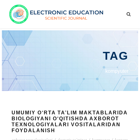
TAG
kompyuter
UMUMIY O‘RTA TA’LIM MAKTABLARIDA
BIOLOGIYANI O‘QITISHDA AXBOROT
TEXNOLOGIYALARI VOSITALARIDAN
FOYDALANISH
axborot texnologiyalari
/
dasturiy ta’minot
/
kompyuter
/
kontent.