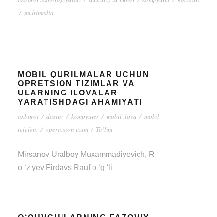
/
multimedia
MOBIL QURILMALAR UCHUN
OPRETSION TIZIMLAR VA
ULARNING ILOVALAR
YARATISHDAGI AHAMIYATI
axborot
/
dastur
/
kompyuter
/
mobil ilova
/
mobil
telefon.
/
operatsion tizim
/
Ta’lim
Mirsanov Uralboy Muxammadiyevich, R
o ‘ziyev Firdavs Rauf o ‘g ‘li