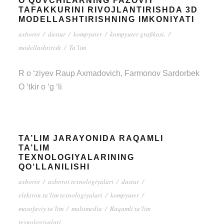
O‘QUVCHILARNING FAZOVIY
TAFAKKURINI RIVOJLANTIRISHDA 3D
MODELLASHTIRISHNING IMKONIYATI
axborot
/
dastur
/
kompyuter
/
kompyuter grafikasi.
/
modellashtirish
/
Ta’lim
R o ‘ziyev Raup Axmadovich, Farmonov Sardorbek
O ‘tkir o ‘g ‘li
TA’LIM JARAYONIDA RAQAMLI
TA’LIM
TEXNOLOGIYALARINING
QO‘LLANILISHI
axborot
/
axborot texnologiyalari
/
dastur
/
elektron ta’lim texnologiyalari
/
kompyuter
/
masofaviy ta’lim
/
multimedia
/
Raqamli ta’lim
texnologiyalari