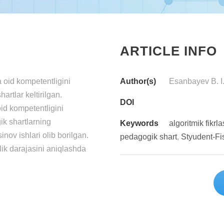
ARTICLE INFO
 oid kompetentligini
Author(s)
Esanbayev B. I
artlar keltirilgan.
DOI
oid kompetentligini
ik shartlarning
Keywords
algoritmik fikrl
nov ishlari olib borilgan.
pedagogik shart
,
Styudent-Fi
rlik darajasini aniqlashda
.