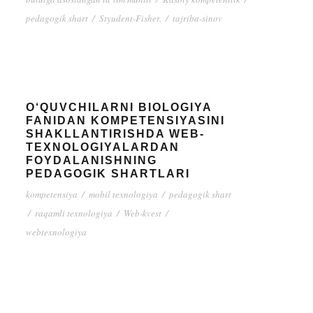
pedagogik shart
/
Styudent-Fisher.
/
tajriba-sinov
O‘QUVCHILARNI BIOLOGIYA
FANIDAN KOMPETENSIYASINI
SHAKLLANTIRISHDA WEB-
TEXNOLOGIYALARDAN
FOYDALANISHNING
PEDAGOGIK SHARTLARI
kompetensiya
/
mobil texnologiya
/
pedagogik shart
/
raqamli texnologiya
/
Web-kvest
/
webtexnologiya