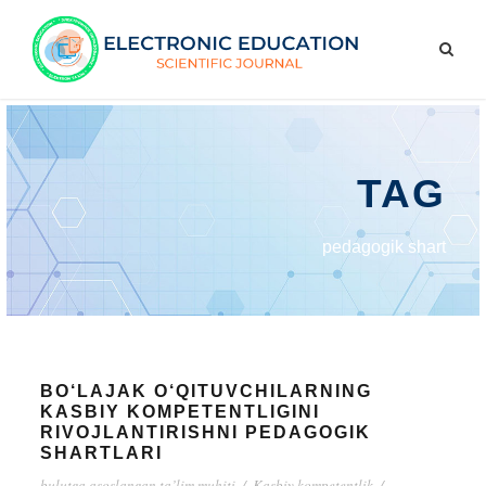
TAG
pedagogik shart
BO‘LAJAK O‘QITUVCHILARNING
KASBIY KOMPETENTLIGINI
RIVOJLANTIRISHNI PEDAGOGIK
SHARTLARI
bulutga asoslangan ta’lim muhiti
/
Kasbiy kompetentlik
/