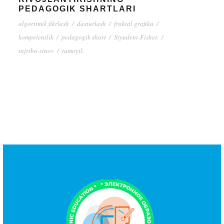
PEDAGOGIK SHARTLARI
algoritmik fikrlash
/
dasturlash
/
fraktal grafika
/
kompetentlik
/
pedagogik shart
/
Styudent-Fisher.
/
tajriba-sinov
/
tamoyil.