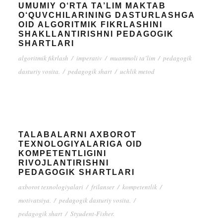
UMUMIY O‘RTA TA’LIM MAKTAB
O‘QUVCHILARINING DASTURLASHGA
OID ALGORITMIK FIKRLASHINI
SHAKLLANTIRISHNI PEDAGOGIK
SHARTLARI
algoritmik fikrlash
/
imperativ
/
muammoli ta’lim
/
pedagogik
dasturiy vosita.
/
pedagogik shart
/
uchlik metod
TALABALARNI AXBOROT
TEXNOLOGIYALARIGA OID
KOMPETENTLIGINI
RIVOJLANTIRISHNI
PEDAGOGIK SHARTLARI
axborot texnologiyalari
/
frilanser
/
kompetentlik
/
motivatsiya.
/
pedagogik dasturiy vosita.
/
pedagogik shart
/
Styudent-Fisher.