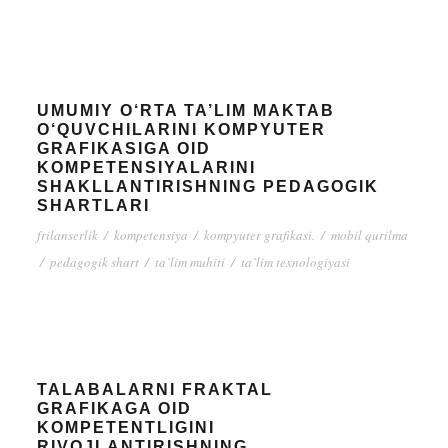
UMUMIY O‘RTA TA’LIM MAKTAB
O‘QUVCHILARINI KOMPYUTER
GRAFIKASIGA OID
KOMPETENSIYALARINI
SHAKLLANTIRISHNING PEDAGOGIK
SHARTLARI
frilanserlik
/
kompetensiya
/
kompyuter grafikasi.
/
mobil qurilma
/
pedagogik shart
/
ta’lim muhiti
/
ta’lim texnologiyasi
TALABALARNI FRAKTAL
GRAFIKAGA OID
KOMPETENTLIGINI
RIVOJLANTIRISHNING