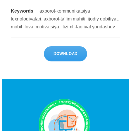
Keywords
axborot-kommunikatsiya
texnologiyalari
,
axborot-ta’lim muhiti
,
ijodiy qobiliyat
,
mobil ilova
,
motivatsiya.
,
tizimli-faoliyat yondashuv
DOWNLOAD