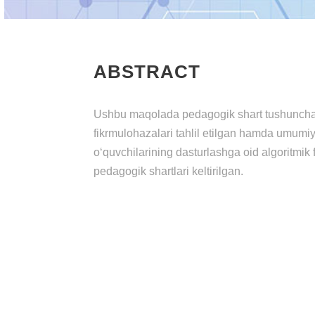
ABSTRACT
Ushbu maqolada pedagogik shart tushunchas
fikrmulohazalari tahlil etilgan hamda umumiy
o‘quvchilarining dasturlashga oid algoritmik f
pedagogik shartlari keltirilgan.