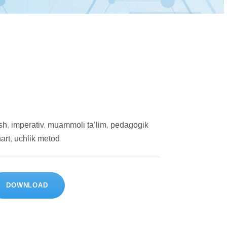
ash
,
imperativ
,
muammoli ta’lim
,
pedagogik
art
,
uchlik metod
DOWNLOAD