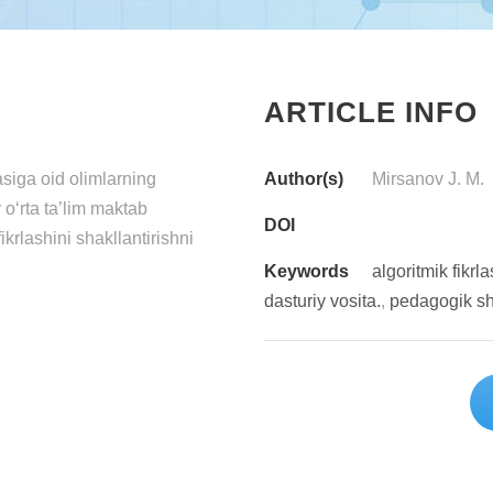
ARTICLE INFO
iga oid olimlarning
Author(s)
Mirsanov J. M.
 o‘rta ta’lim maktab
DOI
ikrlashini shakllantirishni
Keywords
algoritmik fikrl
dasturiy vosita.
,
pedagogik sh