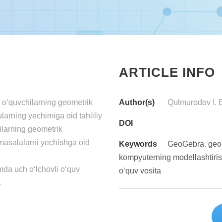
ARTICLE INFO
o‘quvchilarning geometrik
Author(s)
Qulmurodov I. 
larning yechimiga oid tahliliy
DOI
ilarning geometrik
 masalalarni yechishga oid
Keywords
GeoGebra
,
geo
kompyuterning modellashtiris
mda uch o‘lchovli o‘quv
o‘quv vosita
.