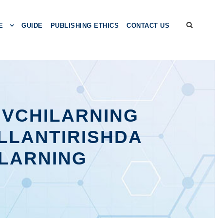
E
GUIDE
PUBLISHING ETHICS
CONTACT US
UVCHILARNING
LLANTIRISHDA
ALARNING