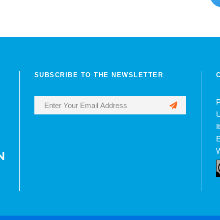
SUBSCRIBE TO THE NEWSLETTER
P
U
I
E
W