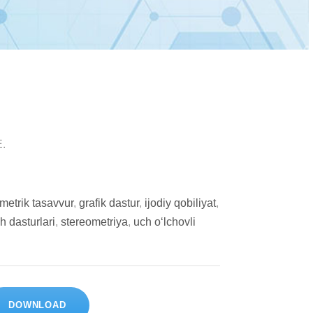
E.
metrik tasavvur
,
grafik dastur
,
ijodiy qobiliyat
,
h dasturlari
,
stereometriya
,
uch o‘lchovli
DOWNLOAD