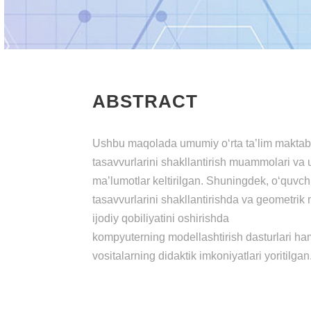
ABSTRACT
Ushbu maqolada umumiy o‘rta ta’lim maktab 
tasavvurlarini shakllantirish muammolari va u
ma’lumotlar keltirilgan. Shuningdek, o‘quvch
tasavvurlarini shakllantirishda va geometrik
ijodiy qobiliyatini oshirishda
kompyuterning modellashtirish dasturlari ha
vositalarning didaktik imkoniyatlari yoritilgan