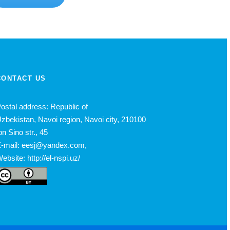
CONTACT US
ostal address: Republic of
zbekistan, Navoi region, Navoi city, 210100
bn Sino str., 45
-mail: eesj@yandex.com,
ebsite: http://el-nspi.uz/