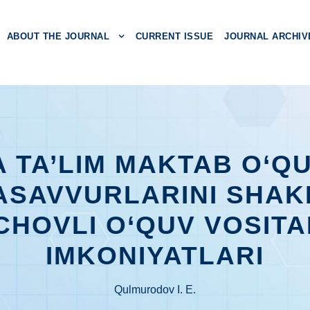
ABOUT THE JOURNAL
CURRENT ISSUE
JOURNAL ARCHIV
A TA’LIM MAKTAB O‘Q
ASAVVURLARINI SHAK
CHOVLI O‘QUV VOSIT
IMKONIYATLARI
Qulmurodov I. E.