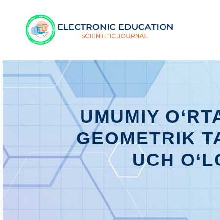
UMUMIY O‘RT
GEOMETRIK T
UCH O‘L