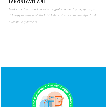
IMKONIYATLARI
GeoGebra
/
geometrik tasavvur
/
grafik dastur
/
ijodiy qobiliyat
/
kompyuterning modellashtirish dasturlari
/
stereometriya
/
uch
o‘lchovli o‘quv vosita