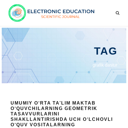
TAG
grafik dastur
UMUMIY O‘RTA TA’LIM MAKTAB
O‘QUVCHILARNING GEOMETRIK
TASAVVURLARINI
SHAKLLANTIRISHDA UCH O‘LCHOVLI
O‘QUV VOSITALARNING