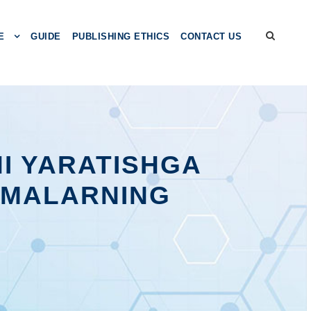
E
GUIDE
PUBLISHING ETHICS
CONTACT US
NI YARATISHGA
RMALARNING