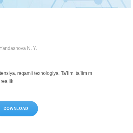
 Yandashova N. Y.
tensiya
,
raqamli texnologiya
,
Ta’lim
,
ta’lim m
reallik
DOWNLOAD