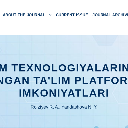
ABOUT THE JOURNAL
CURRENT ISSUE
JOURNAL ARCHIV
IM TEXNOLOGIYALARI
NGAN TA’LIM PLATFO
IMKONIYATLARI
Ro‘ziyev R. A., Yandashova N. Y.