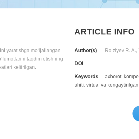
ARTICLE INFO
ini yaratishga mo‘ljallangan
Author(s)
Ro‘ziyev R. A.,
a’lumotlarini taqdim etishning
DOI
tlari keltirilgan.
Keywords
axborot
,
kompe
uhiti
,
virtual va kengaytirilgan 