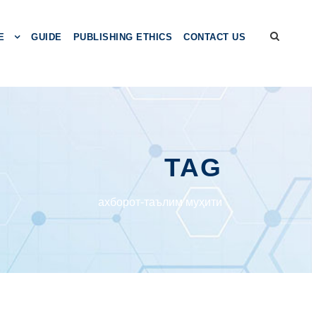
E
GUIDE
PUBLISHING ETHICS
CONTACT US
TAG
ахборот-таълим муҳити