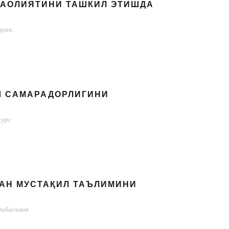
ФАОЛИЯТИНИ ТАШКИЛ ЭТИШДА
арак.
Ш САМАРАДОРЛИГИНИ
сурс
АН МУСТАҚИЛ ТАЪЛИМИНИ
ибасинов