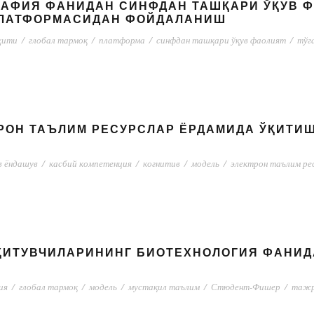
РАФИЯ ФАНИДАН СИНФДАН ТАШҚАРИ ЎҚУВ 
ПЛАТФОРМАСИДАН ФОЙДАЛАНИШ
ҳити
/
глобал тармоқ
/
платформа
/
синфдан ташқари ўқув фаолият
/
тўг
РОН ТАЪЛИМ РЕСУРСЛАР ЁРДАМИДА ЎҚИТИ
в ёндашув
/
касбий компетенция
/
когнитив
/
модель
/
электрон таълим ре
ҚИТУВЧИЛАРИНИНГ БИОТЕХНОЛОГИЯ ФАНИД
ия
/
глобал тармоқ
/
модель
/
мустақил таълим
/
Стюдент-Фишер
/
тажр