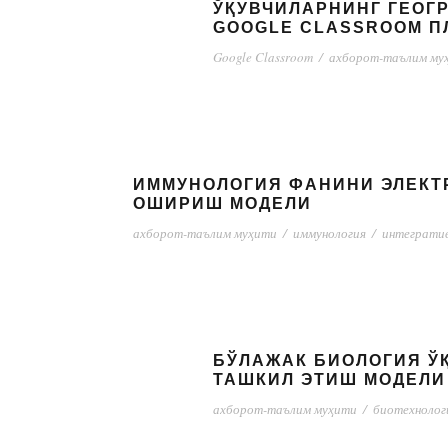
ЎҚУВЧИЛАРНИНГ ГЕОГ
GOOGLE CLASSROOM 
Google Classroom
/
ахборот-таълим му
ИММУНОЛОГИЯ ФАНИНИ ЭЛЕКТ
ОШИРИШ МОДЕЛИ
ахборот-таълим муҳити
/
иммунология
/
интеграти
БЎЛАЖАК БИОЛОГИЯ Ў
ТАШКИЛ ЭТИШ МОДЕЛИ
ахборот-таълим муҳити
/
биотехнолог