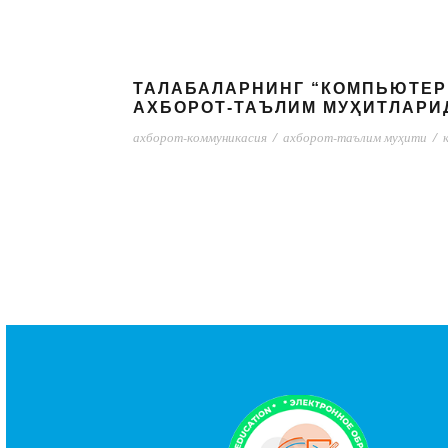
ТАЛАБАЛАРНИНГ “КОМПЬЮТЕР
АХБОРОТ-ТАЪЛИМ МУҲИТЛАР
ахборот-коммуникасия
/
ахборот-таълим муҳити
/