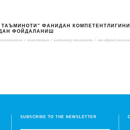
 ТАЪМИНОТИ” ФАНИДАН КОМПЕТЕНТЛИГИН
ИДАН ФОЙДАЛАНИШ
компетентлик
/
компетенция
/
компьютер таъминоти
/
масофавий таълим
SUBSCRIBE TO THE NEWSLETTER