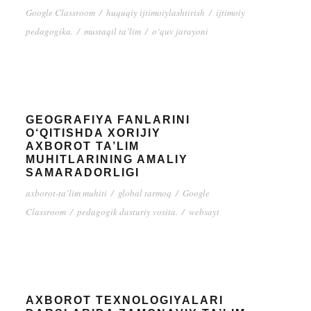
Google Classroom
/
huquqiy ijtimoiylashtirish
/
ijtimoiy
pedagogika.
/
mustaqil ta’lim
/
o‘quv jarayoni
GEOGRAFIYA FANLARINI
O‘QITISHDA XORIJIY
AXBOROT TA’LIM
MUHITLARINING AMALIY
SAMARADORLIGI
axborot-ta’lim muhiti
/
global tarmoq
/
Google
Classroom
/
pedagogik dasturiy vosita.
/
websayt
AXBOROT TEXNOLOGIYALARI