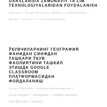
DARSLARIDA ZAMONAVIY TA’LIM
TEXNOLOGIYALARIDAN FOYDALANISH
Code.org
/
Google Classroom
/
Kahoot
/
modernizatsiya
/
Quizlet.
/
Scratch
/
ta’lim texnologiyalari
ЎҚУВЧИЛАРНИНГ ГЕОГРАФИЯ
ФАНИДАН СИНФДАН
ТАШҚАРИ ЎҚУВ
ФАОЛИЯТИНИ ТАШКИЛ
ЭТИШДА GOOGLE
CLASSROOM
ПЛАТФОРМАСИДАН
ФОЙДАЛАНИШ
Google Classroom
/
ахборот-таълим муҳити
/
глобал тармоқ
/
платформа
/
синфдан ташқари
ўқув фаолият
/
тўгарак.