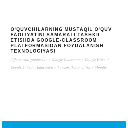
O‘QUVCHILARNING MUSTAQIL O‘QUV
FAOLIYATINI SAMARALI TASHKIL
ETISHDA GOOGLE-CLASSROOM
PLATFORMASIDAN FOYDALANISH
TEXNOLOGIYASI
differentsial yondashuv
/
Google Classroom
/
Google Drive
/
Google Suite for Education
/
hamkorlikda o‘qitish
/
Moodle