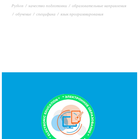
Python
/
качество подготовки
/
образовательные направления
/
обучение
/
специфика
/
язык программирования