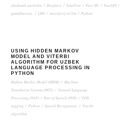
akademik analitika
/
Deepface
/
EduFlow
/
Face ID.
/
FastAPI
/
gamifikatsiya.
/
LMS
/
masofaviy ta’lim
/
Python
USING HIDDEN MARKOV
MODEL AND VITERBI
ALGORITHM FOR UZBEK
LANGUAGE PROCESSING IN
PYTHON
Hidden Markov Model (HMM)
/
Machine
Translation Systems (MTS)
/
Natural Language
Processing (NLP)
/
Part of Speech (POS)
/
POS
tagging
/
Python
/
Speech Recognition.
/
Viterbi
algorithm