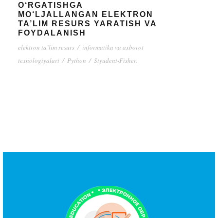
O‘RGATISHGA
MO‘LJALLANGAN ELEKTRON
TA’LIM RESURS YARATISH VA
FOYDALANISH
elektron ta’lim resurs
/
informatika va axborot
texnologiyalari
/
Python
/
Styudent-Fisher.