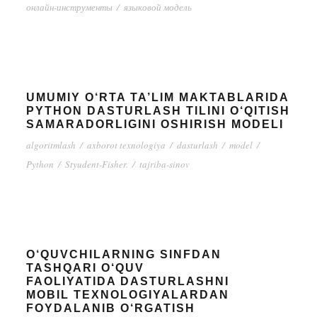
онлайн-инструменты
/
языковой модель
UMUMIY O‘RTA TA’LIM MAKTABLARIDA
PYTHON DASTURLASH TILINI O‘QITISH
SAMARADORLIGINI OSHIRISH MODELI
algoritmlash
/
axborot texnologiya
/
dasturlash
/
model
/
Python
/
Styudent-Fisher.
/
tajriba-sinov
O‘QUVCHILARNING SINFDAN
TASHQARI O‘QUV
FAOLIYATIDA DASTURLASHNI
MOBIL TEXNOLOGIYALARDAN
FOYDALANIB O‘RGATISH