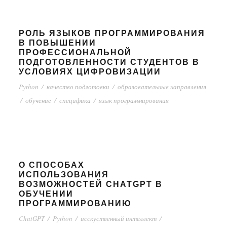
РОЛЬ ЯЗЫКОВ ПРОГРАММИРОВАНИЯ
В ПОВЫШЕНИИ
ПРОФЕССИОНАЛЬНОЙ
ПОДГОТОВЛЕННОСТИ СТУДЕНТОВ В
УСЛОВИЯХ ЦИФРОВИЗАЦИИ
Python
/
качество подготовки
/
образовательные направления
/
обучение
/
специфика
/
язык программирования
О СПОСОБАХ
ИСПОЛЬЗОВАНИЯ
ВОЗМОЖНОСТЕЙ CHATGPT В
ОБУЧЕНИИ
ПРОГРАММИРОВАНИЮ
ChatGPT
/
Python
/
исскуственный интеллект
/