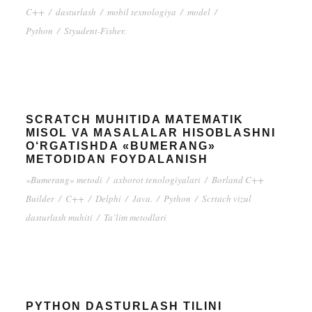
C++
/
dasturlash
/
mobil texnologiya
/
model
/
Python
/
Styudent-Fisher.
SCRATCH MUHITIDA MATEMATIK
MISOL VA MASALALAR HISOBLASHNI
O‘RGATISHDA «BUMERANG»
METODIDAN FOYDALANISH
«Bumerang» metodi
/
axborot tenologiyalari
/
Borland C++
Builder
/
C++
/
Delphi
/
Java.
/
Python
/
Scrtach vizul
dasturlash muhiti
/
Ta’lim metodlari
PYTHON DASTURLASH TILINI