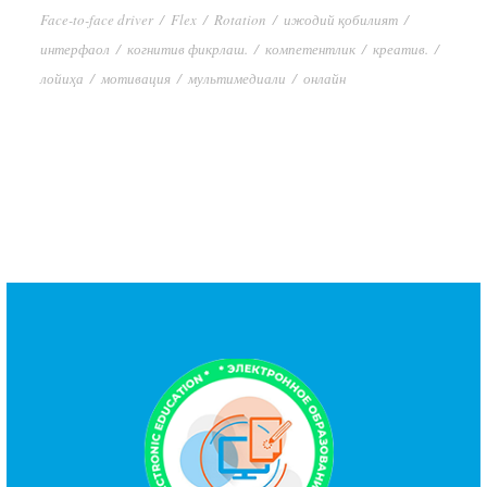
Face-to-face driver
/
Flex
/
Rotation
/
ижодий қобилият
/
интерфаол
/
когнитив фикрлаш.
/
компетентлик
/
креатив.
/
лойиҳа
/
мотивация
/
мультимедиали
/
онлайн