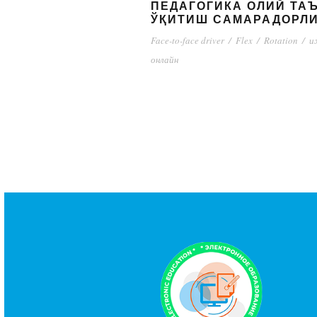
ПЕДАГОГИКА ОЛИЙ ТА
ЎҚИТИШ САМАРАДОРЛ
Face-to-face driver
/
Flex
/
Rotation
/
и
онлайн