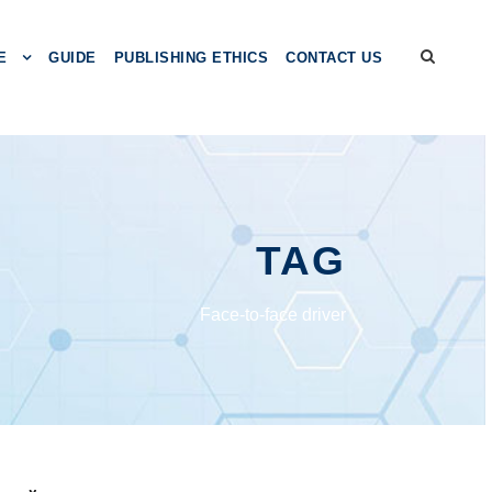
E
GUIDE
PUBLISHING ETHICS
CONTACT US
TAG
Face-to-face driver