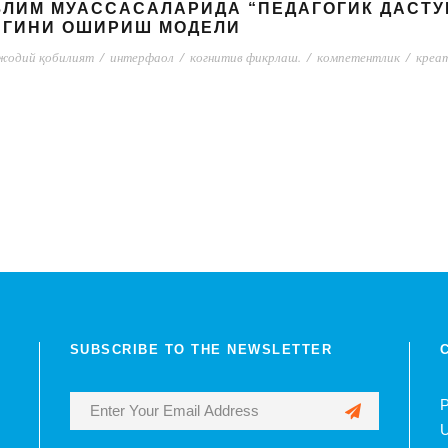
ЪЛИМ МУАССАСАЛАРИДА “ПЕДАГОГИК ДАСТ
ИГИНИ ОШИРИШ МОДЕЛИ
жодий қобилият
/
интерфаол
/
когнитив фикрлаш.
/
компетентлик
/
креат
SUBSCRIBE TO THE NEWSLETTER
P
U