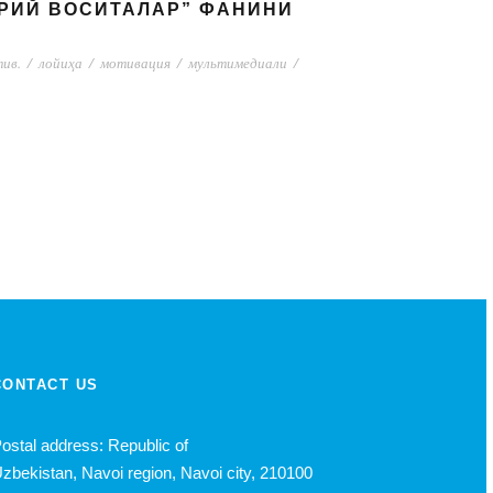
УРИЙ ВОСИТАЛАР” ФАНИНИ
ив.
/
лойиҳа
/
мотивация
/
мультимедиали
/
CONTACT US
ostal address: Republic of
zbekistan, Navoi region, Navoi city, 210100