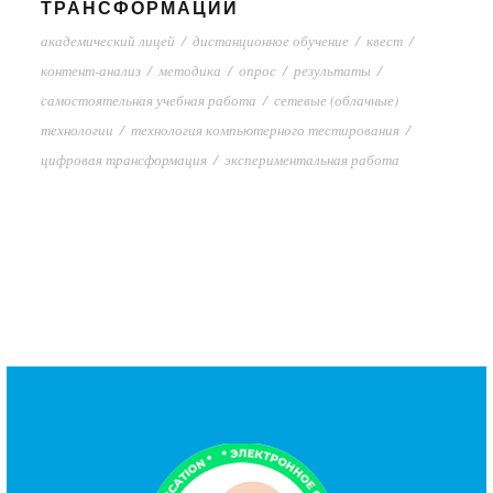
ТРАНСФОРМАЦИИ
академический лицей
/
дистанционное обучение
/
квест
/
контент-анализ
/
методика
/
опрос
/
результаты
/
самостоятельная учебная работа
/
сетевые (облачные)
технологии
/
технология компьютерного тестирования
/
цифровая трансформация
/
экспериментальная работа