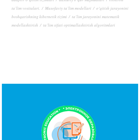
ta’lim vositalari.
/
Masofaviy ta’lim modellari
/
o‘qitish jarayonini
boshqarishning kibernetik tizimi
/
ta’lim jarayonini matematik
modellashtirish
/
ta’lim sifati optimallashtirish algoritmlari