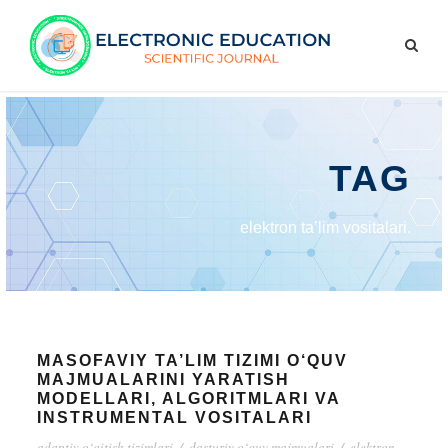
TAG
elektron ta’lim vositalari.
MASOFAVIY TA’LIM TIZIMI O‘QUV
MAJMUALARINI YARATISH
MODELLARI, ALGORITMLARI VA
INSTRUMENTAL VOSITALARI
adaptiv o‘qitish tizimlari
/
dasturiy o‘quv majmualari
/
elektron