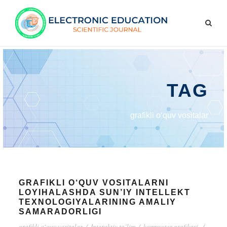
TAG
grafikli o‘quv vositalar
GRAFIKLI O‘QUV VOSITALARNI
LOYIHALASHDA SUN’IY INTELLEKT
TEXNOLOGIYALARINING AMALIY
SAMARADORLIGI
grafikli o‘quv vositalar
/
Interaktiv ta’lim
/
kompyuter grafikasi.
/