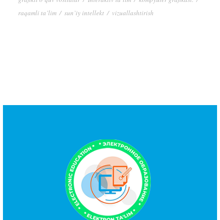
raqamli ta’lim
/
sun’iy intellekt
/
vizuallashtirish