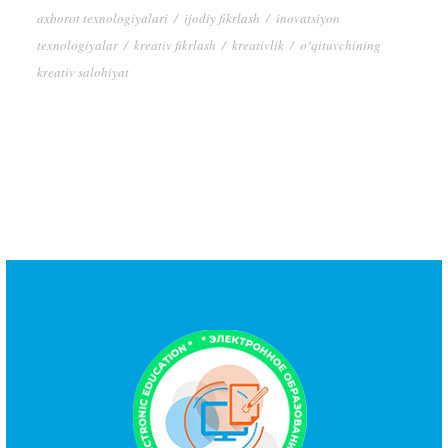
axborot texnologiyalari
/
ijodiy fikrlash
/
inovatsiyon
texnologiyalar
/
kreativ fikrlash
/
kreativlik
/
o‘qituvchining
kreativ salohiyat