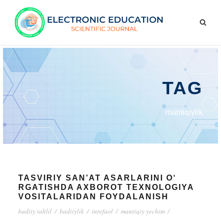
TAG
mantiqiylik
TASVIRIY SAN’AT ASARLARINI O‘
RGATISHDA AXBOROT TEXNOLOGIYA
VOSITALARIDAN FOYDALANISH
badiiy tahlil
/
badiiylik
/
intefaol
/
mantiqiy yechim
/