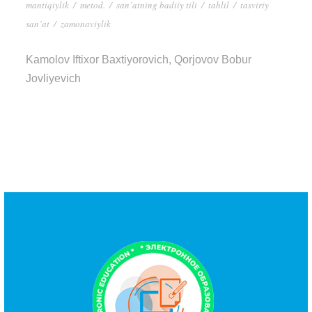
mantiqiylik
/
metod.
/
san’atning badiiy tili
/
tahlil
/
tasviriy
san’at
/
zamonaviylik
Kamolov Iftixor Baxtiyorovich, Qorjovov Bobur
Jovliyevich