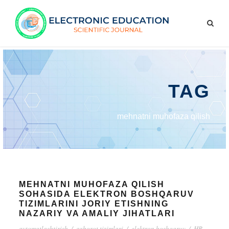
TAG
mehnatni muhofaza qilish
MEHNATNI MUHOFAZA QILISH
SOHASIDA ELEKTRON BOSHQARUV
TIZIMLARINI JORIY ETISHNING
NAZARIY VA AMALIY JIHATLARI
avtomatlashtirish
/
axborot tizimlari
/
elektron boshqaruv
/
HR