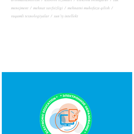
menejment
/
mehnat xavfsizligi
/
mehnatni muhofaza qilish
/
raqamli texnologiyalar
/
sun’iy intellekt