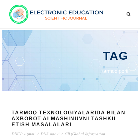
TAG
tarmoq porti
TARMOQ TEXNOLOGIYALARIDA BILAN
AXBOROT ALMASHINUVNI TASHKIL
ETISH MASALALARI
DHCP xizmati
/
DNS sinovi
/
GII (Global Information