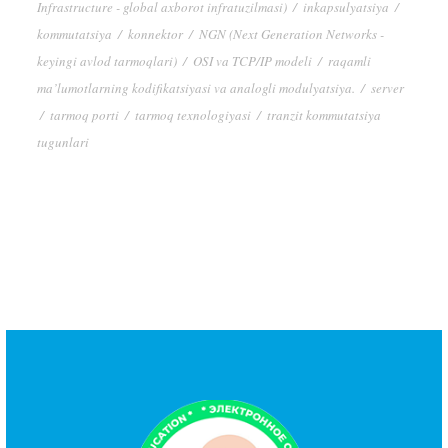
Infrastructure - global axborot infratuzilmasi)
/
inkapsulyatsiya
/
kommutatsiya
/
konnektor
/
NGN (Next Generation Networks -
keyingi avlod tarmoqlari)
/
OSI va TCP/IP modeli
/
raqamli
ma’lumotlarning kodifikatsiyasi va analogli modulyatsiya.
/
server
/
tarmoq porti
/
tarmoq texnologiyasi
/
tranzit kommutatsiya
tugunlari