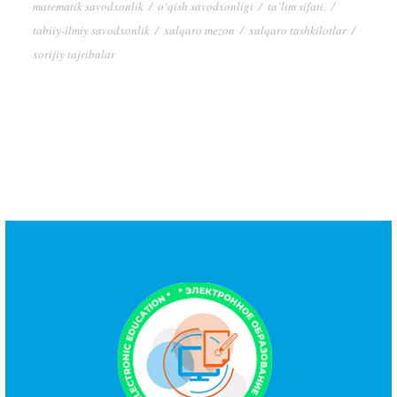
matematik savodxonlik
/
o‘qish savodxonligi
/
ta’lim sifati.
/
tabiiy-ilmiy savodxonlik
/
xalqaro mezon
/
xalqaro tashkilotlar
/
xorijiy tajribalar