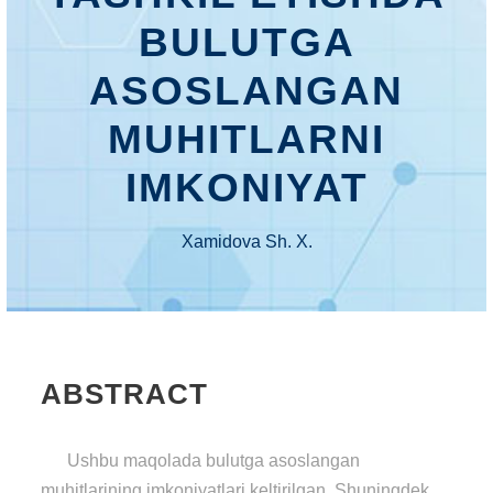
BULUTGA
ASOSLANGAN
MUHITLARNI
IMKONIYAT
Xamidova Sh. X.
ABSTRACT
Ushbu maqolada bulutga asoslangan
muhitlarining imkoniyatlari keltirilgan. Shuningdek,