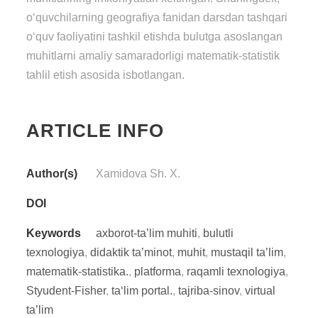
o‘quvchilarning geografiya fanidan darsdan tashqari
o‘quv faoliyatini tashkil etishda bulutga asoslangan
muhitlarni amaliy samaradorligi mаtеmаtik-stаtistik
tаhlil etish asosida isbotlangan.
ARTICLE INFO
Author(s)
Xamidova Sh. X.
DOI
Keywords
axborot-ta’lim muhiti
,
bulutli
texnologiya
,
didaktik ta’minot
,
muhit
,
mustaqil ta’lim
,
mаtеmаtik-stаtistika.
,
platforma
,
raqamli texnologiya
,
Styudеnt-Fishеr
,
ta‘lim portal.
,
tajriba-sinov
,
virtual
ta’lim