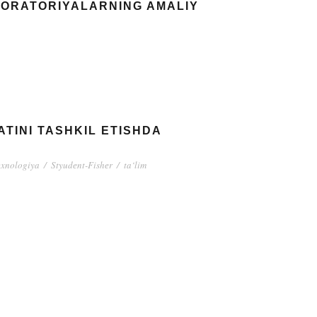
BORATORIYALARNING AMALIY
TINI TASHKIL ETISHDA
exnologiya
/
Styudеnt-Fishеr
/
ta‘lim