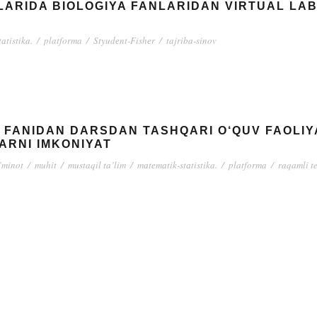
ALARIDA BIOLOGIYA FANLARIDAN VIRTUAL LA
аtistika.
/
platforma
/
Styudеnt-Fishеr
/
tajriba-sinov
FANIDAN DARSDAN TASHQARI O‘QUV FAOLIYA
ARNI IMKONIYAT
’minot
/
muhit
/
mustaqil ta’lim
/
mаtеmаtik-stаtistika.
/
platforma
/
raqamli t