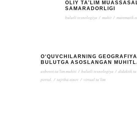
OLIY TA’LIM MUASSAS
SAMARADORLIGI
bulutli texnologiya
/
muhit
/
mаtеmаtik-st
O‘QUVCHILARNING GEOGRAFIYA 
BULUTGA ASOSLANGAN MUHITL
axborot-ta’lim muhiti
/
bulutli texnologiya
/
didaktik ta
portal.
/
tajriba-sinov
/
virtual ta’lim