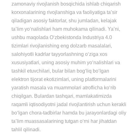
zamonaviy rivojlanish bosqichida ishlab chiqarish
korxonalarining rivojlanshiga va faoliyatiga ta’sir
qiladigan asosiy faktorlar, shu jumladan, kelajak
ta’lim yo‘nalishlari ham muhokama qilinadi. Ya’ni,
ushbu maqolada O‘zbekistonda Industriya 4.0
tizimlari rivojlanishing eng dolzarb masalalari,
salohiyotli kadrlar tayyorlashning o‘ziga xos
xususiyatlari, uning asosiy muhim yo‘nalishlari va
tashkil etuvchilari, bular bilan bog‘liq bo‘lgan
elektron tijorat ekotizimlari, uning platformalarini
yaratish masala va muammolari atroflicha ko‘rib
chiqilgan. Bulardan tashqari, mamlakatimizda
raqamli iqtisodiyotni jadal rivojlantirish uchun kerakli
bo‘lgan chora-tadbirlar hamda bu jarayonlardagi oliy
ta’lim muassasalarining tutgan o‘rni har jihatdan
tahlil qilinadi.