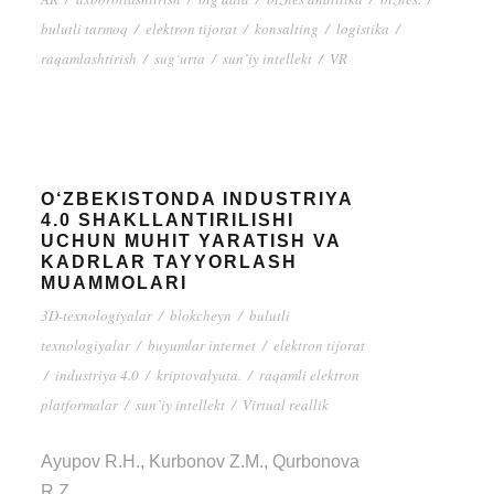
bulutli tarmoq
/
elektron tijorat
/
konsalting
/
logistika
/
raqamlashtirish
/
sug‘urta
/
sun’iy intellekt
/
VR
O‘ZBEKISTONDA INDUSTRIYA
4.0 SHAKLLANTIRILISHI
UCHUN MUHIT YARATISH VA
KADRLAR TAYYORLASH
MUAMMOLARI
3D-texnologiyalar
/
blokcheyn
/
bulutli
texnologiyalar
/
buyumlar internet
/
elektron tijorat
/
industriya 4.0
/
kriptovalyuta.
/
raqamli elektron
platformalar
/
sun’iy intellekt
/
Virtual reallik
Ayupov R.H., Kurbonov Z.M., Qurbonova
R.Z.