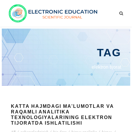
TAG
elektron tijorat
KATTA HAJMDAGI MA’LUMOTLAR VA
RAQAMLI ANALITIKA
TEXNOLOGIYALARINING ELEKTRON
TIJORATDA ISHLATILISHI
AR
/
axborotlashtirish
/
big data
/
biznes analitika
/
biznes.
/