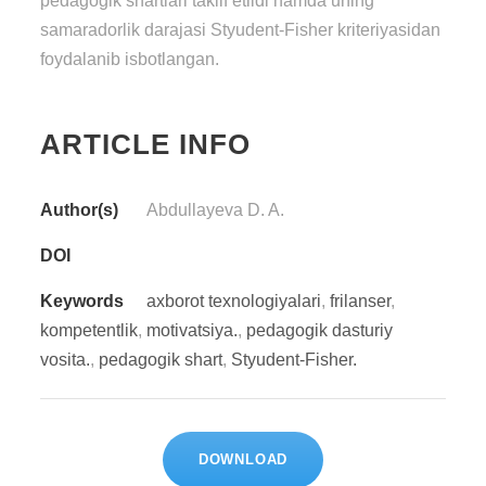
pedagogik shartlari taklif etildi hamda uning
samaradorlik darajasi Styudent-Fisher kriteriyasidan
foydalanib isbotlangan.
ARTICLE INFO
Author(s)
Abdullayeva D. A.
DOI
Keywords
axborot texnologiyalari
,
frilanser
,
kompetentlik
,
motivatsiya.
,
pedagogik dasturiy
vosita.
,
pedagogik shart
,
Styudent-Fisher.
DOWNLOAD