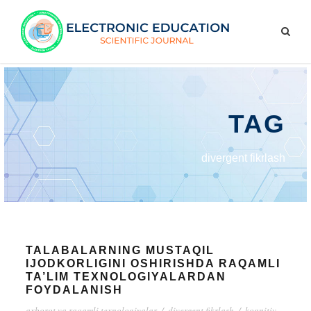
TAG
divergent fikrlash
TALABALARNING MUSTAQIL
IJODKORLIGINI OSHIRISHDA RAQAMLI
TA’LIM TEXNOLOGIYALARDAN
FOYDALANISH
axborot va raqamli texnologiyalar
/
divergent fikrlash
/
kognitiv