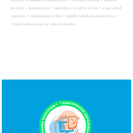
faoliyat
/
kompetensiya
/
masofaviy va gibrid ta’lim
/
o‘quv-idrok
apparati
/
simulyatsion ta’lim
/
talaffuz-leksik-grammatik baza
/
virtual laboratoriya va video ko‘rsatma.