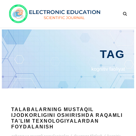
TAG
kognitiv faoliyat
TALABALARNING MUSTAQIL
IJODKORLIGINI OSHIRISHDA RAQAMLI
TA’LIM TEXNOLOGIYALARDAN
FOYDALANISH
axborot va raqamli texnologiyalar
/
divergent fikrlash
/
kognitiv