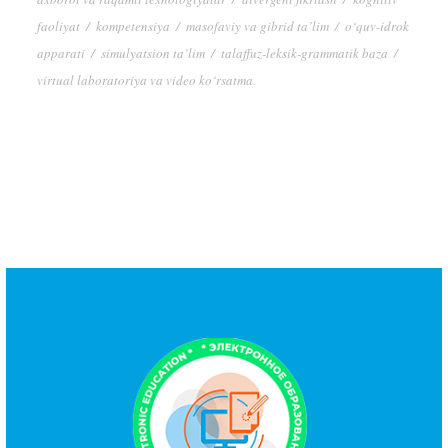
faoliyat
/
kompetensiya
/
masofaviy va gibrid ta’lim
/
o‘quv-idrok
apparati
/
simulyatsion ta’lim
/
talaffuz-leksik-grammatik baza
/
virtual laboratoriya va video ko‘rsatma.