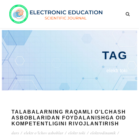
TAG
elektr toki
TALABALARNING RAQAMLI O‘LCHASH
ASBOBLARIDAN FOYDALANISHGA OID
KOMPETENTLIGINI RIVOJLANTIRISH
dars
/
elektr o‘lchov asboblar
/
elektr toki
/
elektrodinamik
/