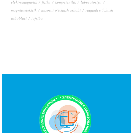
elektromagnetik
/
fizika
/
kompetentlik
/
laboratoriya
/
magnitoelektrik
/
nazorat-o‘lchash asbobi
/
raqamli o‘lchash
asboblari
/
tajriba.