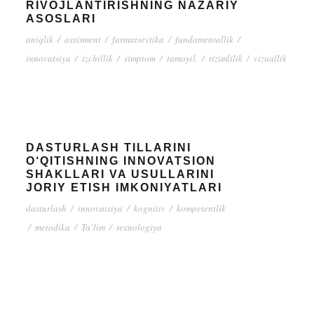
RIVOJLANTIRISHNING NAZARIY
ASOSLARI
aniqlik
/
assisment
/
farmatsevtika
/
fundamentallik
/
innovatsiya
/
izchillik
/
simptom
/
tamoyil.
/
tizimlilik
/
vizuallik
DASTURLASH TILLARINI
O‘QITISHNING INNOVATSION
SHAKLLARI VA USULLARINI
JORIY ETISH IMKONIYATLARI
dasturlash
/
innovatsiya
/
kognitiv
/
kompetentlik
/
metodika
/
Ta’lim
/
texnologiya