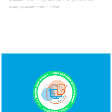
pedagogik dasturiy vosita.
/
websayt