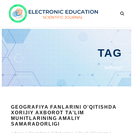
TAG
websayt
GEOGRAFIYA FANLARINI O‘QITISHDA
XORIJIY AXBOROT TA’LIM
MUHITLARINING AMALIY
SAMARADORLIGI
axborot-ta’lim muhiti
/
global tarmoq
/
Google Classroom
/