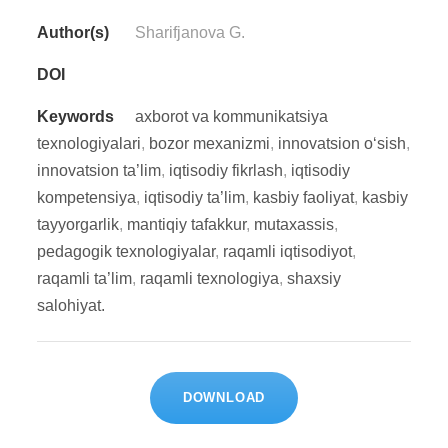
Author(s)
Sharifjanova G.
DOI
Keywords
axborot va kommunikatsiya
texnologiyalari
,
bozor mexanizmi
,
innovatsion o‘sish
,
innovatsion ta’lim
,
iqtisodiy fikrlash
,
iqtisodiy
kompetensiya
,
iqtisodiy ta’lim
,
kasbiy faoliyat
,
kasbiy
tayyorgarlik
,
mantiqiy tafakkur
,
mutaxassis
,
pedagogik texnologiyalar
,
raqamli iqtisodiyot
,
raqamli ta’lim
,
raqamli texnologiya
,
shaxsiy
salohiyat.
DOWNLOAD