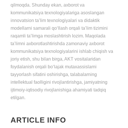
qilmoqda. Shunday ekan, axborot va
kommunikatsiya texnologiyalariga asoslangan
innovatsion ta’lim texnologiyalari va didaktik
modellarni samarali qo‘llash orqali ta’lim tizimini
raqamli ta’limga moslashtirish lozim. Maqolada
ta’limni axborotlashtirishda zamonaviy axborot
kommunikatsiya texnologiyalarini ishlab chiqish va
joriy etish, shu bilan birga, AKT vositalaridan
foydalanish orqali bo‘lajak mutaxassislarni
tayyorlash sifatini oshirishga, talabalarning
intellektual faolligini rivojlantirishga, jamiyatning
ijtimoiy-iqtisodiy rivojlanishiga ahamiyati tadqiq
etilgan.
ARTICLE INFO