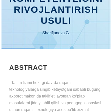
RIVOJLANTIRISH
USULI
Sharifjanova G.
ABSTRACT
Ta’lim tizimi hozirgi davrda raqamli
texnologiyalarga singib ketayotgani sababli bugungi
axborot makonida taklif etilayotgan ko‘plab
masalalarni jiddiy tahlil qilish va pedagogik asoslash
uchun raqamli texnologiya asos bo‘lib xizmat