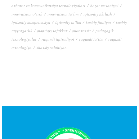
axborot va kommunikatsiya texnologiyalari
/
bozor mexanizmi
/
innovatsion o‘sish
/
innovatsion ta’lim
/
iqtisodiy fikrlash
/
iqtisodiy kompetensiya
/
iqtisodiy ta’lim
/
kasbiy faoliyat
/
kasbiy
tayyorgarlik
/
mantiqiy tafakkur
/
mutaxassis
/
pedagogik
texnologiyalar
/
raqamli iqtisodiyot
/
raqamli ta’lim
/
raqamli
texnologiya
/
shaxsiy salohiyat.