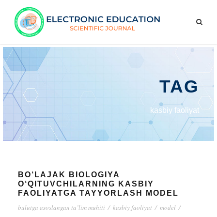
TAG
kasbiy faoliyat
BO‘LAJAK BIOLOGIYA
O‘QITUVCHILARNING KASBIY
FAOLIYATGA TAYYORLASH MODEL
bulutga asoslangan ta’lim muhiti
/
kasbiy faoliyat
/
model
/