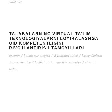
salohiyat.
TALABALARNING VIRTUAL TA’LIM
TEXNOLOGIYALARNI LOYIHALASHGA
OID KOMPETENTLIGINI
RIVOJLANTIRISH TAMOYILLARI
axborot
/
bulutli texnologiya
/
E-Learning tizimi
/
kasbiy faoliyat
/
kompetensiya
/
loyihalash
/
raqamli texnologiya
/
virtual
ta’lim