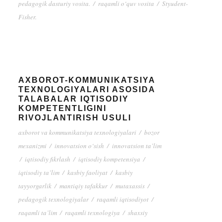
pedagogik dasturiy vosita.
/
raqamli o‘quv vosita
/
Styudent-
Fisher.
AXBOROT-KOMMUNIKATSIYA
TEXNOLOGIYALARI ASOSIDA
TALABALAR IQTISODIY
KOMPETENTLIGINI
RIVOJLANTIRISH USULI
axborot va kommunikatsiya texnologiyalari
/
bozor
mexanizmi
/
innovatsion o‘sish
/
innovatsion ta’lim
/
iqtisodiy fikrlash
/
iqtisodiy kompetensiya
/
iqtisodiy ta’lim
/
kasbiy faoliyat
/
kasbiy
tayyorgarlik
/
mantiqiy tafakkur
/
mutaxassis
/
pedagogik texnologiyalar
/
raqamli iqtisodiyot
/
raqamli ta’lim
/
raqamli texnologiya
/
shaxsiy