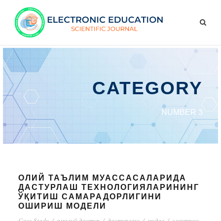
CATEGORY
NUMBER 3
ОЛИЙ ТАЪЛИМ МУАССАСАЛАРИДА
ДАСТУРЛАШ ТЕХНОЛОГИЯЛАРИНИНГ
ЎҚИТИШ САМАРАДОРЛИГИНИ
ОШИРИШ МОДЕЛИ
Case-Stady
/
амалий дастур
/
дастурлаш
/
модел
/
электрон