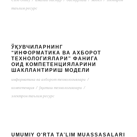
таълим ресурс
ЎҚУВЧИЛАРНИНГ
“ИНФОРМАТИКА ВА АХБОРОТ
ТЕХНОЛОГИЯЛАРИ” ФАНИГА
ОИД КОМПЕТЕНЦИЯЛАРИНИ
ШАКЛЛАНТИРИШ МОДЕЛИ
информатика ва ахборот технологиялари
/
компетенция
/
ўқитиш технологиялари
/
электрон таълим ресурс
UMUMIY O‘RTA TA’LIM MUASSASALARI