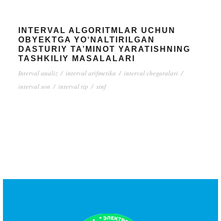
INTERVAL ALGORITMLAR UCHUN
OBYEKTGA YO‘NALTIRILGAN
DASTURIY TA’MINOT YARATISHNING
TASHKILIY MASALALARI
Interval analiz
/
interval arifmetika
/
interval chegaralari
/
interval son
/
interval tip
/
sinf