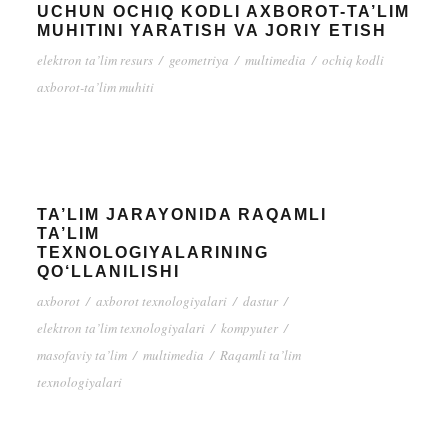
UCHUN OCHIQ KODLI AXBOROT-TA’LIM
MUHITINI YARATISH VA JORIY ETISH
elektron ta’lim resurs
/
geometriya
/
multimedia
/
ochiq kodli
axborot-ta’lim muhiti
TA’LIM JARAYONIDA RAQAMLI
TA’LIM
TEXNOLOGIYALARINING
QO‘LLANILISHI
axborot
/
axborot texnologiyalari
/
dastur
/
elektron ta’lim texnologiyalari
/
kompyuter
/
masofaviy ta’lim
/
multimedia
/
Raqamli ta’lim
texnologiyalari