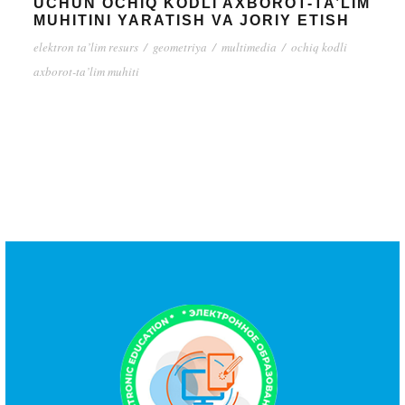
UCHUN OCHIQ KODLI AXBOROT-TA’LIM
MUHITINI YARATISH VA JORIY ETISH
elektron ta’lim resurs
/
geometriya
/
multimedia
/
ochiq kodli
axborot-ta’lim muhiti