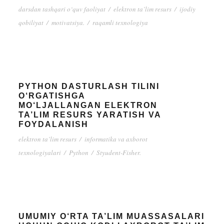
darsdan tashqari o‘quv faoliyat
/
elektron ta’lim resurs
/
ijodiy
qobiliyat
/
motivatsiya.
/
raqamli texnologiya
PYTHON DASTURLASH TILINI
O‘RGATISHGA
MO‘LJALLANGAN ELEKTRON
TA’LIM RESURS YARATISH VA
FOYDALANISH
elektron ta’lim resurs
/
informatika va axborot
texnologiyalari
/
Python
/
Styudent-Fisher.
UMUMIY O‘RTA TA’LIM MUASSASALARI