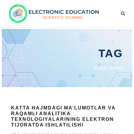
TAG
bulutli tarmoq
KATTA HAJMDAGI MA’LUMOTLAR VA
RAQAMLI ANALITIKA
TEXNOLOGIYALARINING ELEKTRON
TIJORATDA ISHLATILISHI
AR
/
axborotlashtirish
/
big data
/
biznes analitika
/
biznes.
/