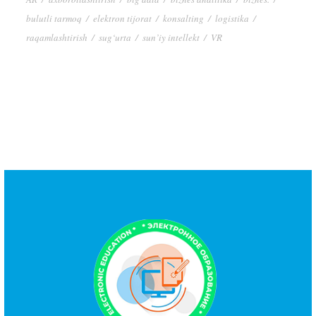
bulutli tarmoq
/
elektron tijorat
/
konsalting
/
logistika
/
raqamlashtirish
/
sug‘urta
/
sun’iy intellekt
/
VR