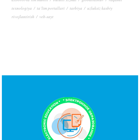
texnologiya
/
ta’lim portallari
/
tarbiya
/
uzluksiz kasbiy
rivojlantirish
/
veb-sayt