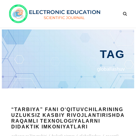
TAG
globallashuv
“TARBIYA” FANI O‘QITUVCHILARINING
UZLUKSIZ KASBIY RIVOJLANTIRISHDA
RAQAMLI TEXNOLOGIYALARNI
DIDAKTIK IMKONIYATLARI
axborot-ta’lim muhiti
/
bulutli xizmat
/
globallashuv
/
raqamli