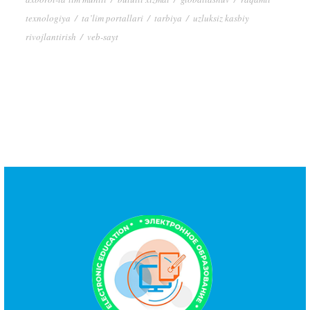
texnologiya
/
ta’lim portallari
/
tarbiya
/
uzluksiz kasbiy
rivojlantirish
/
veb-sayt