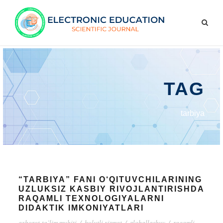
TAG
tarbiya
“TARBIYA” FANI O‘QITUVCHILARINING
UZLUKSIZ KASBIY RIVOJLANTIRISHDA
RAQAMLI TEXNOLOGIYALARNI
DIDAKTIK IMKONIYATLARI
axborot-ta’lim muhiti
/
bulutli xizmat
/
globallashuv
/
raqamli