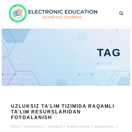
TAG
integratsiya
UZLUKSIZ TA’LIM TIZIMIDA RAQAMLI
TA’LIM RESURSLARIDAN
FOYDALANISH
bilim
/
integratsiya
/
interfaol
/
kompetentsiya
/
multimediya
/