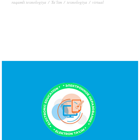
raqamli texnologiya
/
Ta’lim
/
texnologiya
/
virtual