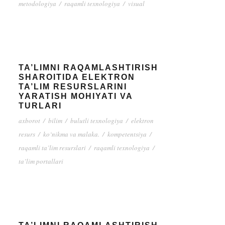
metodologiya
/
raqamli texnologiya
/
visual
TA’LIMNI RAQAMLASHTIRISH
SHAROITIDA ELEKTRON
TA’LIM RESURSLARINI
YARATISH MOHIYATI VA
TURLARI
axborot
/
bilim
/
bulutli texnologiya
/
elektron
resurs
/
ko‘nikma va malaka.
/
kompetentsiya
/
raqamli ta’lim resurslari
/
raqamli texnologiya
/
ta’lim portallari