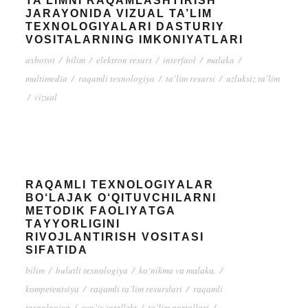
TA’LIMNI RAQAMLASHTIRISH
JARAYONIDA VIZUAL TA’LIM
TEXNOLOGIYALARI DASTURIY
VOSITALARNING IMKONIYATLARI
axborot
/
bilim
/
elektron resurs
/
interfaol
/
malaka
/
multimedia
/
raqamli texnologiya
/
ta’lim resursi
/
uzluksiz ta’lim
/
vizual
RАQАMLI TЕXNОLОGIYАLАR
BО‘LАJАK О‘QITUVСHILАRNI
MЕTОDIK FАОLIYАTGА
TАYYОRLIGINI
RIVОJLАNTIRISH VОSITАSI
SIFАTIDА
bilim
/
bulutli tеxnоlоgiyа
/
kо‘nikmа vа mаlаkа.
/
kоmpеtеntsiyа
/
rаqаmli tа’lim rеsurslаri
/
rаqаmli
tеxnоlоgiyа
/
sunʼiy intеllеkt
/
tа’lim pоrtаllаri
/