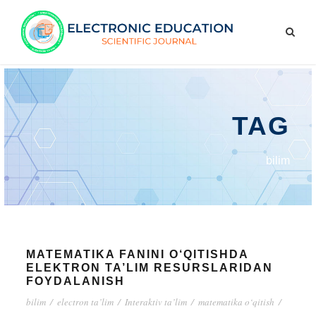
TAG
bilim
MATEMATIKA FANINI O‘QITISHDA
ELEKTRON TA’LIM RESURSLARIDAN
FOYDALANISH
bilim
/
electron ta’lim
/
Interaktiv ta’lim
/
matematika o‘qitish
/