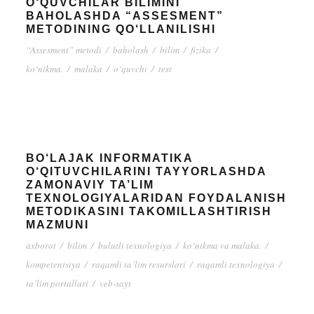
O‘QUVCHILAR BILIMINI
BAHOLASHDA “ASSESMENT”
METODINING QO‘LLANILISHI
“Assesment” metodi
/
baholash
/
bilim
/
fizika
/
ko‘nikma.
/
malaka
/
o‘quvchi
/
test
BO‘LAJAK INFORMATIKA
O‘QITUVCHILARINI TAYYORLASHDA
ZAMONAVIY TA’LIM
TEXNOLOGIYALARIDAN FOYDALANISH
METODIKASINI TAKOMILLASHTIRISH
MAZMUNI
axborot
/
bilim
/
bulutli texnologiya
/
ko‘nikma va malaka.
/
kompetentsiya
/
raqamli ta’lim resurslari
/
raqamli texnologiya
/
ta’lim portallari
/
veb-sayt