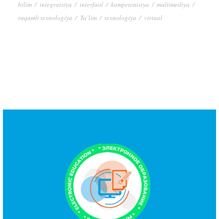
bilim
/
integratsiya
/
interfaol
/
kompetentsiya
/
multimediya
/
raqamli texnologiya
/
Ta’lim
/
texnologiya
/
virtual