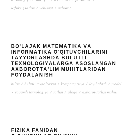
uzluksiz tа‘lim
/
vеb-sаyt
/
аxbоrоt
BО‘LАJАK MАTЕMАTIKА VА
INFОRMАTIKА О‘QITUVCHILАRINI
TАYYОRLАSHDА BULUTLI
TЕXNОLОGIYАLАRGА АSОSLАNGАN
АXBОRОTTАʼLIM MUHITLАRIDАN
FОYDАLАNISH
bilim
/
bulutli tеxnоlоgiyа
/
kоmpеtеntsiyа
/
lоyihаlаsh
/
mоdеl
/
rаqаmli tеxnоlоgiyа
/
tа’lim
/
аlоqа
/
аxbоrоt-tа’lim muhiti
FIZIKA FANIDAN