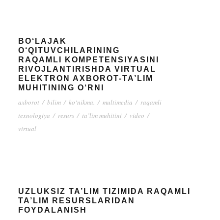
BO‘LAJAK
O‘QITUVCHILARINING
RAQAMLI KOMPETENSIYASINI
RIVOJLANTIRISHDA VIRTUAL
ELEKTRON AXBOROT-TA’LIM
MUHITINING O‘RNI
axborot
/
bilim
/
ko‘nikma.
/
multimedia
/
raqamli
texnologiya
/
resurs
/
ta’lim muhitini
/
video
/
virtual
UZLUKSIZ TA’LIM TIZIMIDA RAQAMLI
TA’LIM RESURSLARIDAN
FOYDALANISH