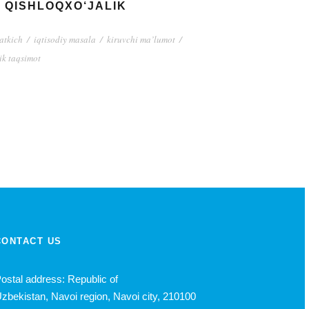
 QISHLOQXO‘JALIK
satkich
/
iqtisodiy masala
/
kiruvchi ma’lumot
/
tik taqsimot
CONTACT US
ostal address: Republic of
zbekistan, Navoi region, Navoi city, 210100