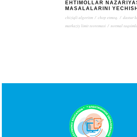
EHTIMOLLAR NAZARIYAS
MASALALARINI YECHISH
chiziqli algoritm
/
chop etmoq.
/
dastur k
markaziy limit teoremasi
/
normal taqsiml