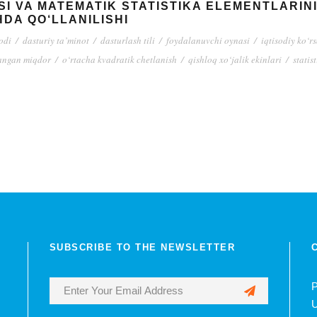
I VA MATEMATIK STATISTIKA ELEMENTLARINI
DA QO‘LLANILISHI
odi
/
dasturiy ta’minot
/
dasturlash tili
/
foydalanuvchi oynasi
/
iqtisodiy ko‘r
angan miqdor
/
o‘rtacha kvadratik chetlanish
/
qishloq xo‘jalik ekinlari
/
statis
SUBSCRIBE TO THE NEWSLETTER
P
U