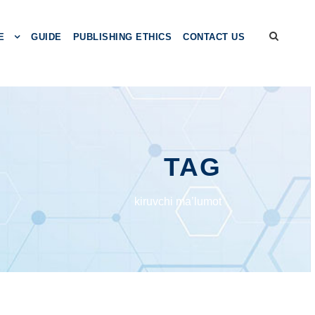
E
GUIDE
PUBLISHING ETHICS
CONTACT US
TAG
kiruvchi ma’lumot