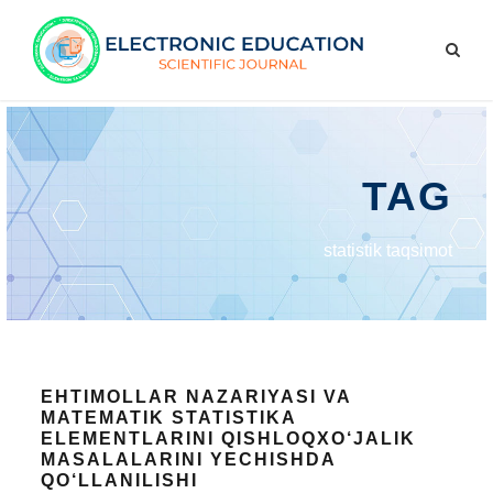
TAG
statistik taqsimot
EHTIMOLLAR NAZARIYASI VA
MATEMATIK STATISTIKA
ELEMENTLARINI QISHLOQXO‘JALIK
MASALALARINI YECHISHDA
QO‘LLANILISHI