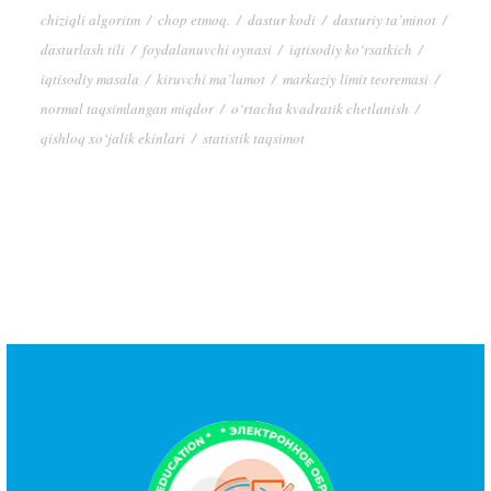
chiziqli algoritm
/
chop etmoq.
/
dastur kodi
/
dasturiy ta’minot
/
dasturlash tili
/
foydalanuvchi oynasi
/
iqtisodiy ko‘rsatkich
/
iqtisodiy masala
/
kiruvchi ma’lumot
/
markaziy limit teoremasi
/
normal taqsimlangan miqdor
/
o‘rtacha kvadratik chetlanish
/
qishloq xo‘jalik ekinlari
/
statistik taqsimot