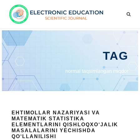
TAG
normal taqsimlangan miqdor
EHTIMOLLAR NAZARIYASI VA
MATEMATIK STATISTIKA
ELEMENTLARINI QISHLOQXO‘JALIK
MASALALARINI YECHISHDA
QO‘LLANILISHI