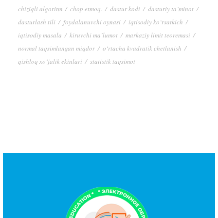
chiziqli algoritm
/
chop etmoq.
/
dastur kodi
/
dasturiy ta’minot
/
dasturlash tili
/
foydalanuvchi oynasi
/
iqtisodiy ko‘rsatkich
/
iqtisodiy masala
/
kiruvchi ma’lumot
/
markaziy limit teoremasi
/
normal taqsimlangan miqdor
/
o‘rtacha kvadratik chetlanish
/
qishloq xo‘jalik ekinlari
/
statistik taqsimot