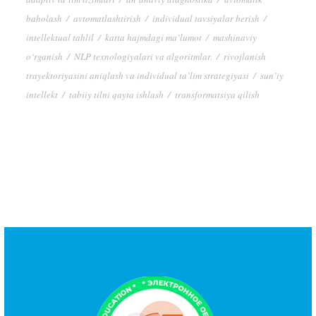
baholash
/
avtomatlashtirish
/
individual tavsiyalar berish
/
intellektual tahlil
/
katta hajmdagi ma’lumot
/
mashinaviy
o‘rganish
/
NLP texnologiyalari va algoritmlar.
/
rivojlanish
trayektoriyasini aniqlash va individual ta’lim strategiyasi
/
sun’iy
intellekt
/
tabiiy tilni qayta ishlash
/
transformatsiya qilish