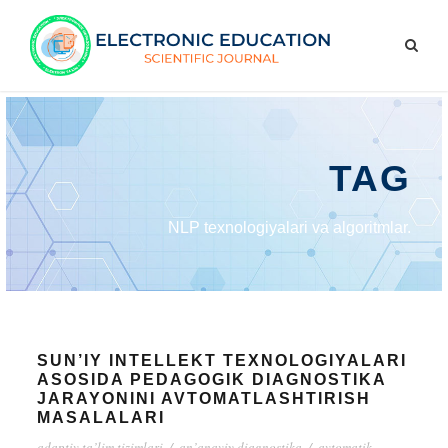
TAG
NLP texnologiyalari va algoritmlar.
SUN’IY INTELLEKT TEXNOLOGIYALARI
ASOSIDA PEDAGOGIK DIAGNOSTIKA
JARAYONINI AVTOMATLASHTIRISH
MASALALARI
adaptiv ta’lim tizimlari
/
an’anaviy diagnostika
/
avtomatik