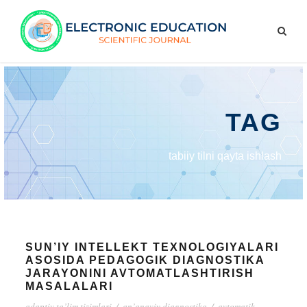
TAG
tabiiy tilni qayta ishlash
SUN’IY INTELLEKT TEXNOLOGIYALARI
ASOSIDA PEDAGOGIK DIAGNOSTIKA
JARAYONINI AVTOMATLASHTIRISH
MASALALARI
adaptiv ta’lim tizimlari
/
an’anaviy diagnostika
/
avtomatik