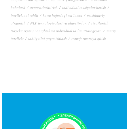
baholash
/
avtomatlashtirish
/
individual tavsiyalar berish
/
intellektual tahlil
/
katta hajmdagi ma’lumot
/
mashinaviy
o‘rganish
/
NLP texnologiyalari va algoritmlar.
/
rivojlanish
trayektoriyasini aniqlash va individual ta’lim strategiyasi
/
sun’iy
intellekt
/
tabiiy tilni qayta ishlash
/
transformatsiya qilish