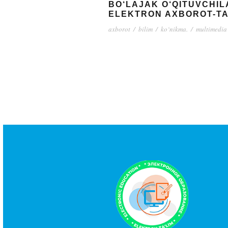
BO‘LAJAK O‘QITUVCHIL
ELEKTRON AXBOROT-TA’
axborot
/
bilim
/
ko‘nikma.
/
multimedia