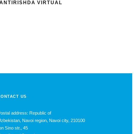
LANTIRISHDA VIRTUAL
CONTACT US
ostal address: Republic of
zbekistan, Navoi region, Navoi city, 210100
bn Sino str., 45