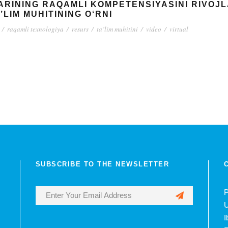
ARINING RAQAMLI KOMPETENSIYASINI RIVOJ
LIM MUHITINING O‘RNI
/
raqamli texnologiya
/
resurs
/
ta’lim muhitini
/
video
/
virtual
SUBSCRIBE TO THE NEWSLETTER
P
U
I